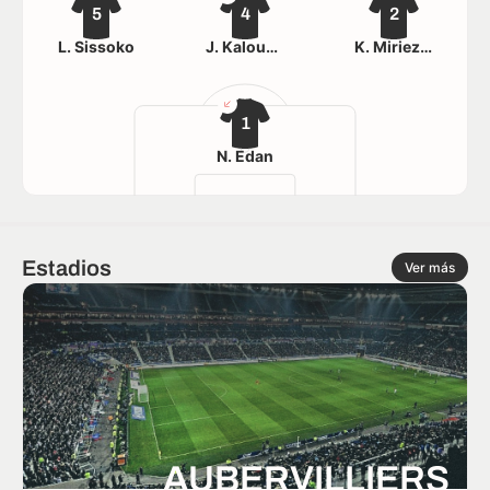
5
4
2
L. Sissoko
J. Kaloukadilandi
K. Miriezolo
1
N. Edan
Estadios
Ver más
AUBERVILLIERS