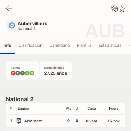
Aubervilliers
National 2
Aubervilliers
AUB
National 2
Info
Clasificación
Calendario
Plantilla
Estadísticas
F
Forma
Media de edad
27.25 años
D
E
E
V
V
National 2
#
Equipo
Pts
J
Casa
Fuera
1
0
0
APM Metz
03 abr
07 nov