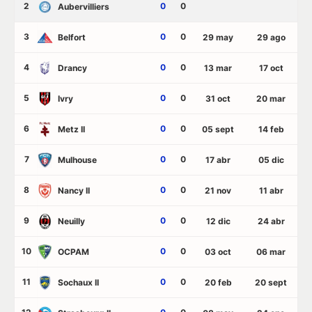
2
0
0
Aubervilliers
3
0
0
Belfort
29 may
29 ago
4
0
0
Drancy
13 mar
17 oct
5
0
0
Ivry
31 oct
20 mar
6
0
0
Metz II
05 sept
14 feb
7
0
0
Mulhouse
17 abr
05 dic
8
0
0
Nancy II
21 nov
11 abr
9
0
0
Neuilly
12 dic
24 abr
10
0
0
OCPAM
03 oct
06 mar
11
0
0
Sochaux II
20 feb
20 sept