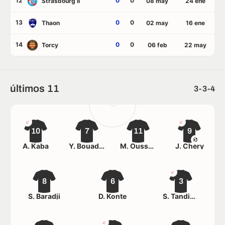
12
0
0
Strasbourg II
08 may
24 ene
13
0
0
Thaon
02 may
16 ene
14
0
0
Torcy
06 feb
22 may
últimos 11
3-3-4
10
7
11
9
A. Kaba
Y. Bouaddi
M. Ousseni
J. Chéry
8
6
3
S. Baradji
D. Konte
S. Tandiang