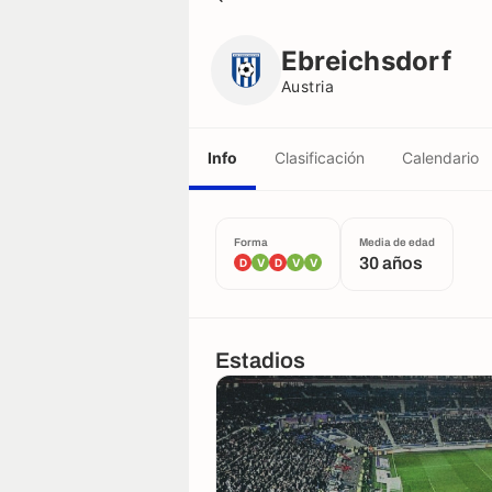
Ebreichsdorf
Austria
Ebreichsdorf
Austria
Info
Clasificación
Calendario
Forma
Media de edad
30 años
D
V
D
V
V
Estadios