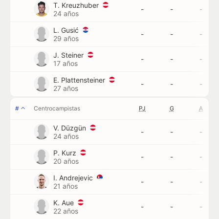
T. Kreuzhuber
-
-
-
24 años
L. Gusić
-
-
-
29 años
J. Steiner
-
-
-
17 años
E. Plattensteiner
-
-
-
27 años
#
Centrocampistas
PJ
G
A
V. Düzgün
-
-
-
24 años
P. Kurz
-
-
-
20 años
I. Andrejevic
-
-
-
21 años
K. Aue
-
-
-
22 años