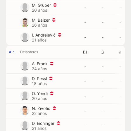
M. Gruber
-
-
-
20 años
M. Balzer
-
-
-
26 años
I. Andrejević
-
-
-
21 años
#
Delanteros
PJ
G
A
A. Frank
-
-
-
24 años
D. Pessl
-
-
-
18 años
O. Yendi
-
-
-
20 años
N. Zivotic
-
-
-
22 años
D. Eichinger
-
-
-
21 años