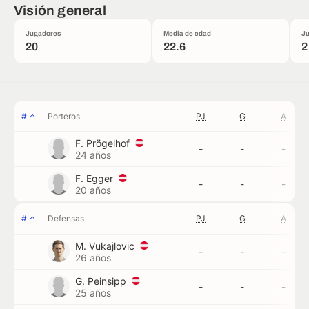
Visión general
Jugadores
Media de edad
Ju
20
22.6
2
#
Porteros
PJ
G
A
F. Prögelhof
-
-
-
24 años
F. Egger
-
-
-
20 años
#
Defensas
PJ
G
A
M. Vukajlovic
-
-
-
26 años
G. Peinsipp
-
-
-
25 años