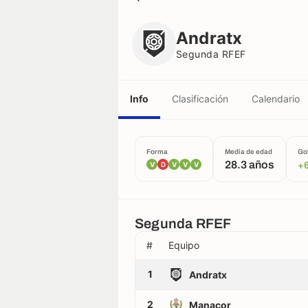
Andratx
Segunda RFEF
Andratx
Segunda RFEF
Info
Clasificación
Calendario
Forma
Media de edad
Go
28.3 años
V
D
V
V
V
+
Segunda RFEF
#
Equipo
1
Andratx
2
Manacor