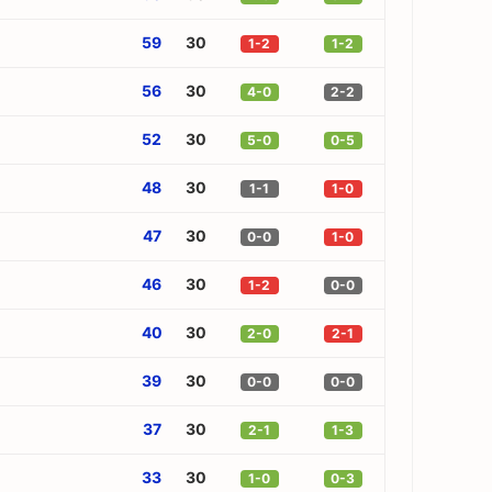
59
30
1-2
1-2
56
30
4-0
2-2
52
30
5-0
0-5
48
30
1-1
1-0
47
30
0-0
1-0
46
30
1-2
0-0
40
30
2-0
2-1
39
30
0-0
0-0
37
30
2-1
1-3
33
30
1-0
0-3