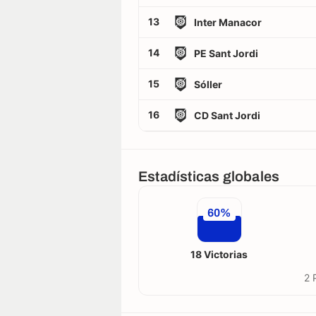
13
Inter Manacor
14
PE Sant Jordi
15
Sóller
16
CD Sant Jordi
Estadísticas globales
60%
18 Victorias
2 