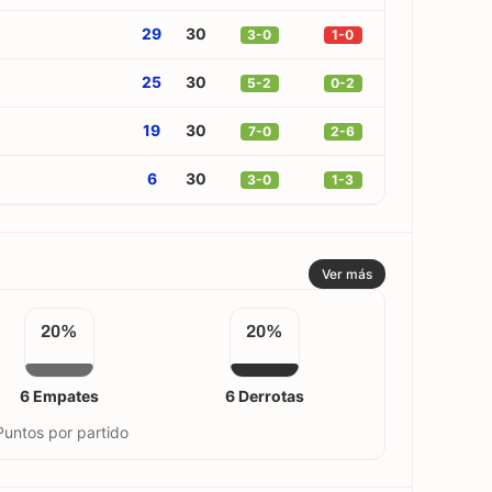
29
30
3-0
1-0
25
30
5-2
0-2
19
30
7-0
2-6
6
30
3-0
1-3
Ver más
20%
20%
6 Empates
6 Derrotas
Puntos por partido