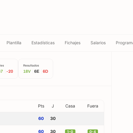
Plantilla
Estadísticas
Fichajes
Salarios
Program
les
Resultados
67
-20
18V
6E
6D
Pts
J
Casa
Fuera
60
30
60
30
1-0
0-4