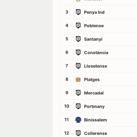
3
Penya Ind
4
Poblense
5
Santanyí
6
Constància
7
Llosetense
8
Platges
9
Mercadal
10
Portmany
11
Binissalem
12
Collerense