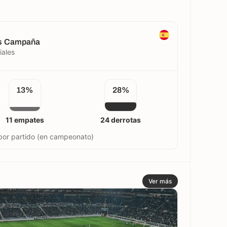
as Campaña
iales
13%
28%
11 empates
24 derrotas
por partido (en campeonato)
Ver más