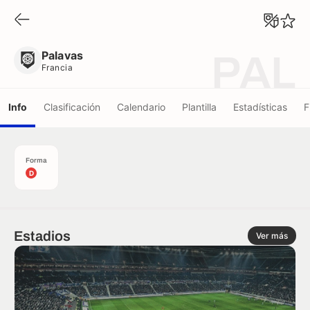
Palavas
Francia
Palavas
PAL
Francia
Info
Clasificación
Calendario
Plantilla
Estadísticas
F
Forma
D
Estadios
Ver más