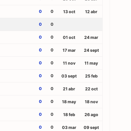
0
0
13 oct
12 abr
0
0
0
0
01 oct
24 mar
0
0
17 mar
24 sept
0
0
11 nov
11 may
0
0
03 sept
25 feb
0
0
21 abr
22 oct
0
0
18 may
18 nov
0
0
18 feb
26 ago
0
0
03 mar
09 sept