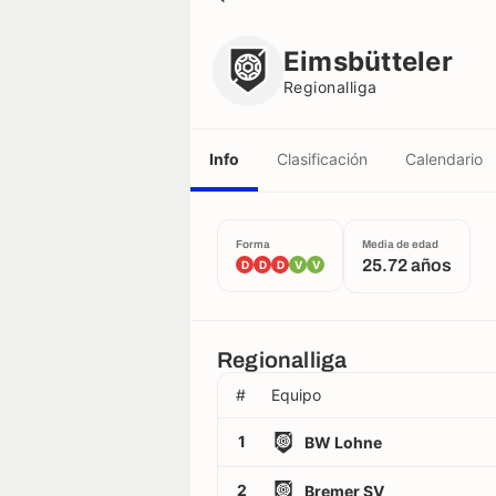
Eimsbütteler
Regionalliga
Eimsbütteler
Regionalliga
Info
Clasificación
Calendario
Forma
Media de edad
25.72 años
D
D
D
V
V
Regionalliga
#
Equipo
1
BW Lohne
2
Bremer SV