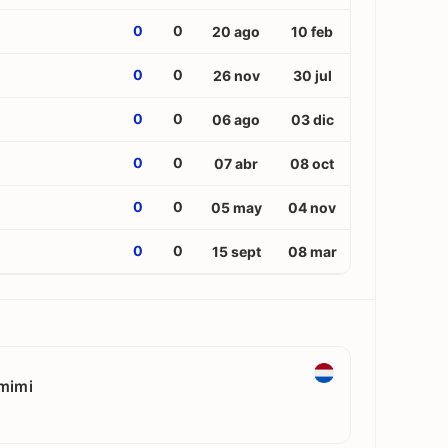
0
0
20 ago
10 feb
0
0
26 nov
30 jul
0
0
06 ago
03 dic
0
0
07 abr
08 oct
0
0
05 may
04 nov
0
0
15 sept
08 mar
mimi