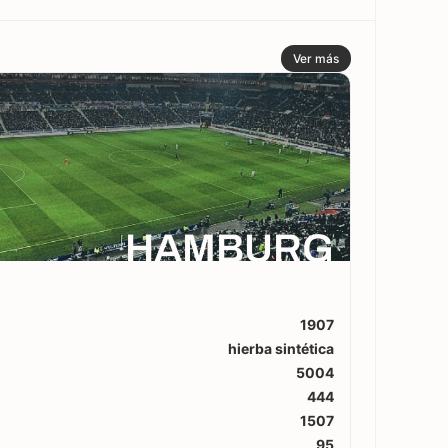
Ver más
HAMBURG
1907
hierba sintética
5004
444
1507
95