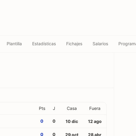
Plantilla
Estadísticas
Fichajes
Salarios
Program
Pts
J
Casa
Fuera
0
0
10 dic
12 ago
0
0
29 oct
28 abr