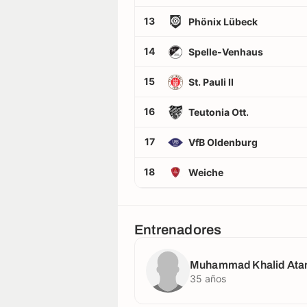
13
Phönix Lübeck
14
Spelle-Venhaus
15
St. Pauli II
16
Teutonia Ott.
17
VfB Oldenburg
18
Weiche
Entrenadores
Muhammad Khalid Ata
35 años