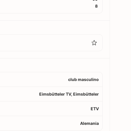
8
club masculino
Eimsbütteler TV, Eimsbütteler
ETV
Alemania