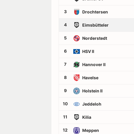
3
Drochtersen
4
Eimsbütteler
5
Norderstedt
6
HSV II
7
Hannover II
8
Havelse
9
Holstein II
10
Jeddeloh
11
Kilia
12
Meppen