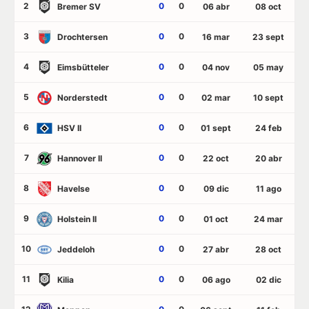
2
0
0
Bremer SV
06 abr
08 oct
3
0
0
Drochtersen
16 mar
23 sept
4
0
0
Eimsbütteler
04 nov
05 may
5
0
0
Norderstedt
02 mar
10 sept
6
0
0
HSV II
01 sept
24 feb
7
0
0
Hannover II
22 oct
20 abr
8
0
0
Havelse
09 dic
11 ago
9
0
0
Holstein II
01 oct
24 mar
10
0
0
Jeddeloh
27 abr
28 oct
11
0
0
Kilia
06 ago
02 dic