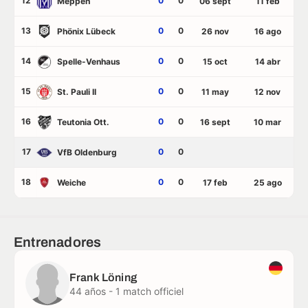
12
0
0
Meppen
06 sept
11 feb
13
0
0
Phönix Lübeck
26 nov
16 ago
14
0
0
Spelle-Venhaus
15 oct
14 abr
15
0
0
St. Pauli II
11 may
12 nov
16
0
0
Teutonia Ott.
16 sept
10 mar
17
0
0
VfB Oldenburg
18
0
0
Weiche
17 feb
25 ago
Entrenadores
Frank Löning
44 años - 1 match officiel