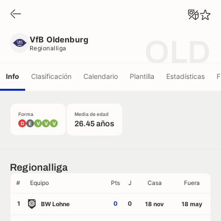
VfB Oldenburg
Regionalliga
VfB Oldenburg
OLD
Regionalliga
Info
Clasificación
Calendario
Plantilla
Estadísticas
F
Forma
Media de edad
26.45 años
D
E
V
V
V
Regionalliga
#
Equipo
Pts
J
Casa
Fuera
1
0
0
BW Lohne
18 nov
18 may