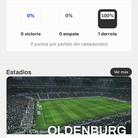
0%
0%
100%
0 victoria
0 empate
1 derrota
0 puntos por partido (en campeonato)
Estadios
Ver más
OLDENBURG