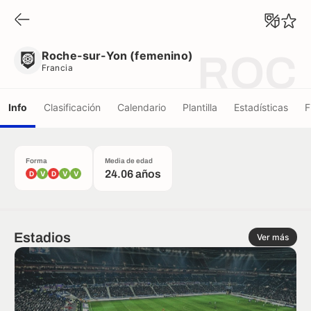
Roche-sur-Yon (femenino)
Francia
Roche-sur-Yon (femenino)
ROC
Francia
Info
Clasificación
Calendario
Plantilla
Estadísticas
F
Forma
Media de edad
24.06 años
D
V
D
V
V
Estadios
Ver más