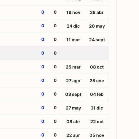
0
0
19 nov
28 abr
0
0
24 dic
20 may
0
0
11 mar
24 sept
0
0
0
0
25 mar
08 oct
0
0
27 ago
28 ene
0
0
03 sept
04 feb
0
0
27 may
31 dic
0
0
08 abr
22 oct
0
0
22 abr
05 nov