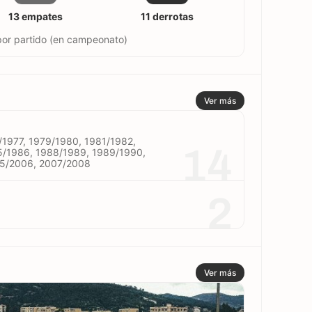
13 empates
11 derrotas
por partido (en campeonato)
Ver más
/1977, 1979/1980, 1981/1982,
14
5/1986, 1988/1989, 1989/1990,
05/2006, 2007/2008
2
Ver más