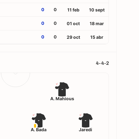
0
0
11 feb
10 sept
0
0
01 oct
18 mar
0
0
29 oct
15 abr
4-4-2
-
A. Mahious
-
-
A. Bada
Jaredi