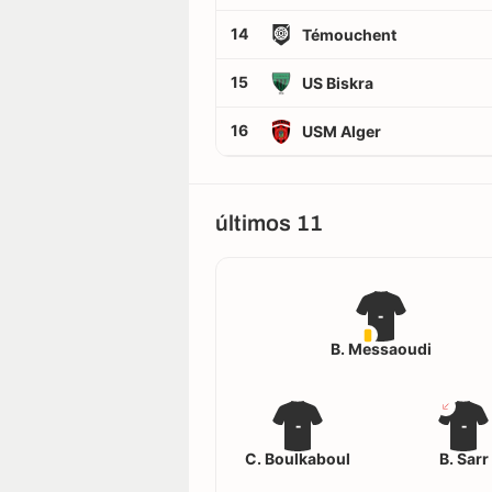
14
Témouchent
15
US Biskra
16
USM Alger
últimos 11
-
B. Messaoudi
-
-
C. Boulkaboul
B. Sarr