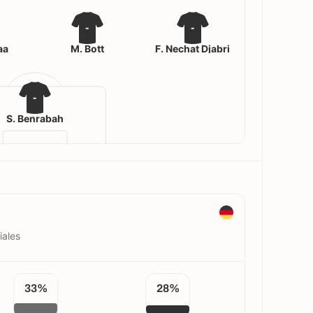
-
-
aa
M. Bott
F. Nechat Djabri
-
S. Benrabah
iales
33%
28%