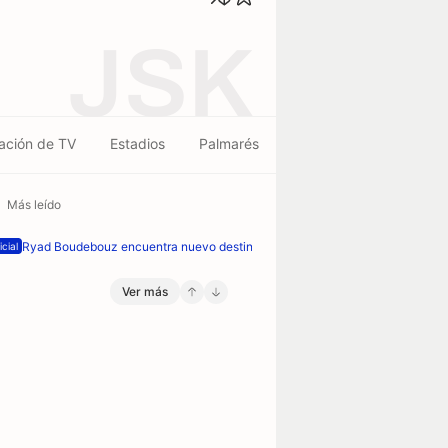
JSK
ación de TV
Estadios
Palmarés
Más leído
Ryad Boudebouz encuentra nuevo destino
icial
Ver más