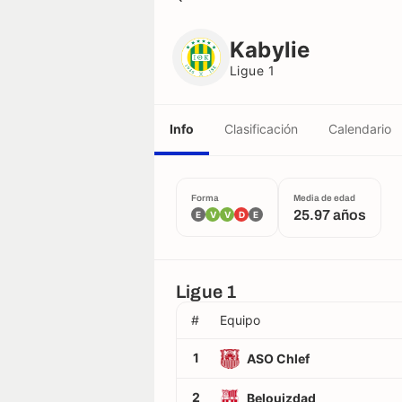
Kabylie
Ligue 1
Kabylie
Ligue 1
Info
Clasificación
Calendario
Forma
Media de edad
25.97 años
E
V
V
D
E
Ligue 1
#
Equipo
1
ASO Chlef
2
Belouizdad