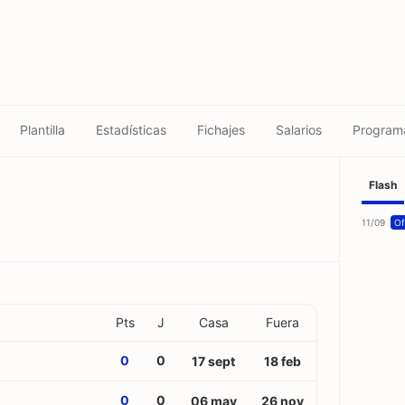
Plantilla
Estadísticas
Fichajes
Salarios
Program
Flash
11/09
Of
Pts
J
Casa
Fuera
0
0
17 sept
18 feb
0
0
06 may
26 nov