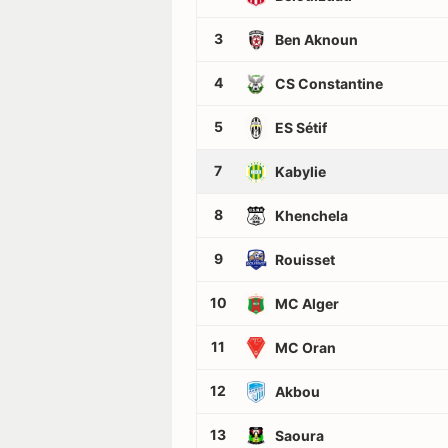
3
Ben Aknoun
4
CS Constantine
5
ES Sétif
7
Kabylie
8
Khenchela
9
Rouisset
10
MC Alger
11
MC Oran
12
Akbou
13
Saoura