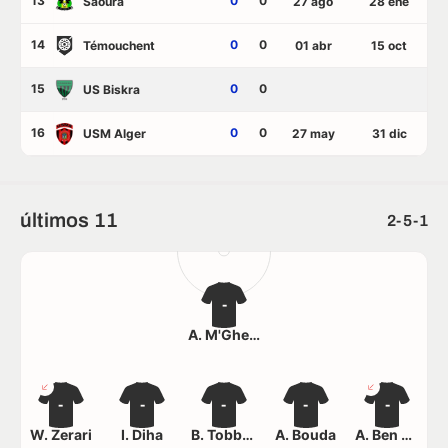
13
0
0
Saoura
27 ago
28 ene
14
0
0
Témouchent
01 abr
15 oct
15
0
0
US Biskra
16
0
0
USM Alger
27 may
31 dic
últimos 11
2-5-1
-
A. M'Ghezzi Bakhouche
-
-
-
-
-
W. Zerari
I. Diha
B. Tobbeche
A. Bouda
A. Ben Zetta