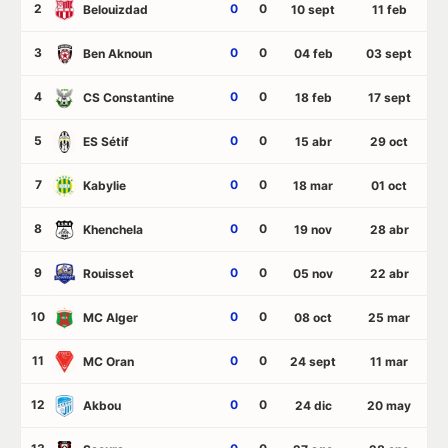
2
0
0
Belouizdad
10 sept
11 feb
3
0
0
Ben Aknoun
04 feb
03 sept
4
0
0
CS Constantine
18 feb
17 sept
5
0
0
ES Sétif
15 abr
29 oct
7
0
0
Kabylie
18 mar
01 oct
8
0
0
Khenchela
19 nov
28 abr
9
0
0
Rouisset
05 nov
22 abr
10
0
0
MC Alger
08 oct
25 mar
11
0
0
MC Oran
24 sept
11 mar
12
0
0
Akbou
24 dic
20 may