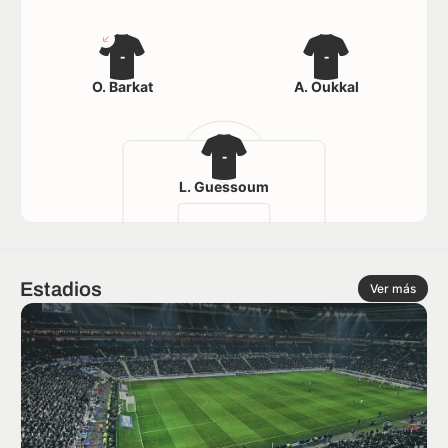
-
-
O. Barkat
A. Oukkal
-
L. Guessoum
Estadios
Ver más