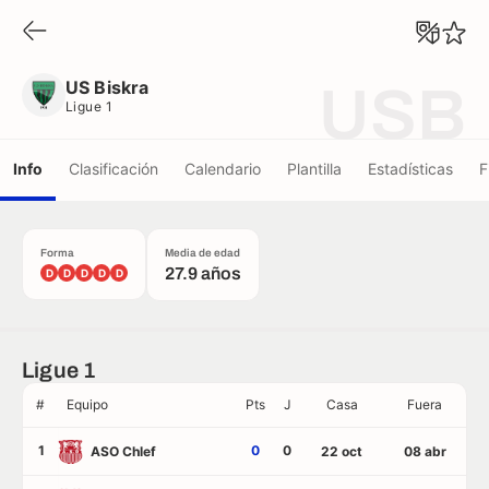
US Biskra
Ligue 1
US Biskra
USB
Ligue 1
Info
Clasificación
Calendario
Plantilla
Estadísticas
F
Forma
Media de edad
27.9 años
D
D
D
D
D
Ligue 1
#
Equipo
Pts
J
Casa
Fuera
1
0
0
ASO Chlef
22 oct
08 abr