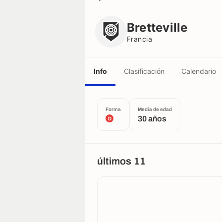
Bretteville
Francia
Bretteville
Francia
Info
Clasificación
Calendario
Forma
Media de edad
30 años
D
últimos 11