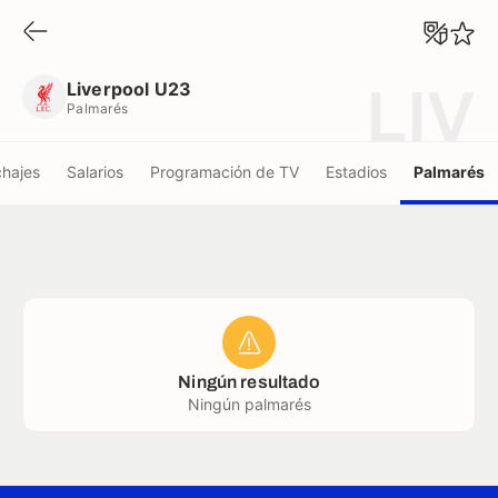
Liverpool U23
Palmarés
Liverpool U23
LIV
Palmarés
chajes
Salarios
Programación de TV
Estadios
Palmarés
Ningún resultado
Ningún palmarés