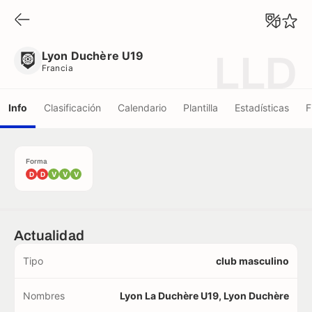
Lyon Duchère U19
Francia
Lyon Duchère U19
LLD
Francia
Info
Clasificación
Calendario
Plantilla
Estadísticas
F
Forma
D
D
V
V
V
Actualidad
Tipo
club masculino
Nombres
Lyon La Duchère U19, Lyon Duchère