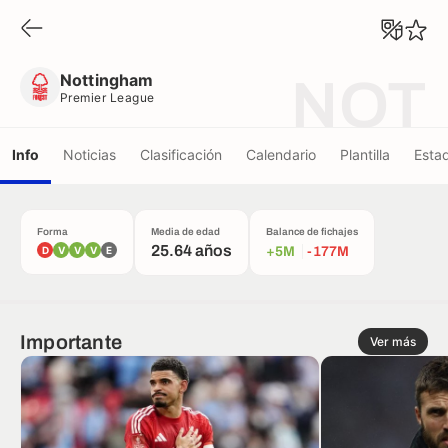
Nottingham
Premier League
Nottingham
NOT
Premier League
Info
Noticias
Clasificación
Calendario
Plantilla
Estad
Forma
Media de edad
Balance de fichajes
25.64 años
D
V
V
V
E
+5M
-177M
Importante
Ver más