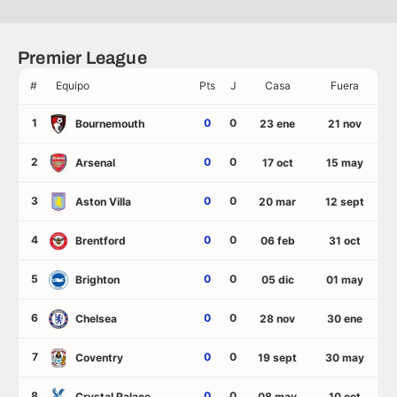
Premier League
#
Equipo
Pts
J
Casa
Fuera
1
0
0
Bournemouth
23 ene
21 nov
2
0
0
Arsenal
17 oct
15 may
3
0
0
Aston Villa
20 mar
12 sept
4
0
0
Brentford
06 feb
31 oct
5
0
0
Brighton
05 dic
01 may
6
0
0
Chelsea
28 nov
30 ene
7
0
0
Coventry
19 sept
30 may
8
0
0
Crystal Palace
08 may
10 oct