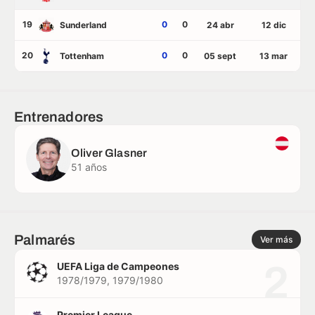
19
0
0
Sunderland
24 abr
12 dic
20
0
0
Tottenham
05 sept
13 mar
Entrenadores
Oliver Glasner
51 años
Palmarés
Ver más
2
UEFA Liga de Campeones
1978/1979, 1979/1980
Premier League