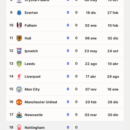
9
0
0
Everton
19 dic
27 feb
10
0
0
Fulham
02 ene
10 feb
11
0
0
Hull
06 ene
02 dic
12
0
0
Ipswich
23 may
24 oct
13
0
0
Leeds
22 ago
10 abr
14
0
0
Liverpool
17 abr
29 ago
15
0
0
Man City
07 nov
16 ene
16
0
0
Manchester United
20 feb
26 dic
17
0
0
Newcastle
03 mar
30 dic
18
0
0
Nottingham