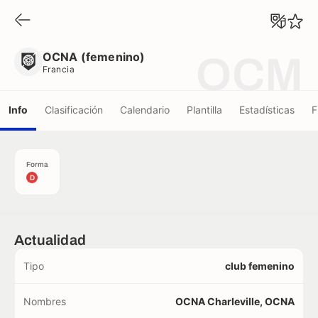
OCNA (femenino)
Francia
OCNA (femenino)
OCM
Francia
Info
Clasificación
Calendario
Plantilla
Estadísticas
F
Forma
D
Actualidad
Tipo
club femenino
Nombres
OCNA Charleville, OCNA