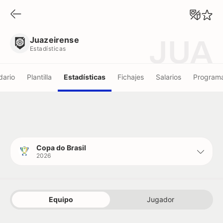
Juazeirense
Estadísticas
Juazeirense
JUA
Estadísticas
dario
Plantilla
Estadísticas
Fichajes
Salarios
Programa
Copa do Brasil
2026
Equipo
Jugador