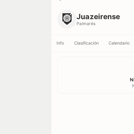
Juazeirense
Palmarés
Juazeirense
Palmarés
Info
Clasificación
Calendario
N