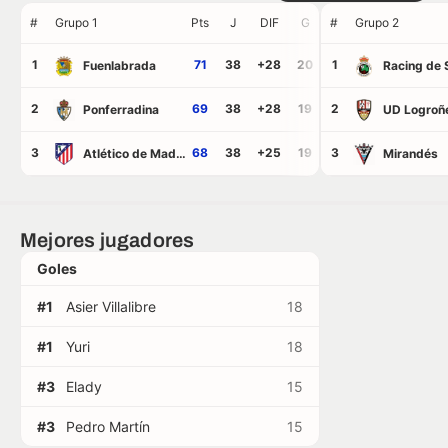
#
Grupo 1
Pts
J
DIF
G
#
E
Grupo 2
P
GF
GC
1
71
38
+28
20
11
1
7
49
21
Fuenlabrada
2
69
38
+28
19
12
2
7
55
27
Ponferradina
UD Logroñ
3
68
38
+25
19
11
3
8
57
32
Atlético de Madrid B
Mirandés
Mejores jugadores
Goles
#1
Asier Villalibre
18
#1
Yuri
18
#3
Elady
15
#3
Pedro Martín
15