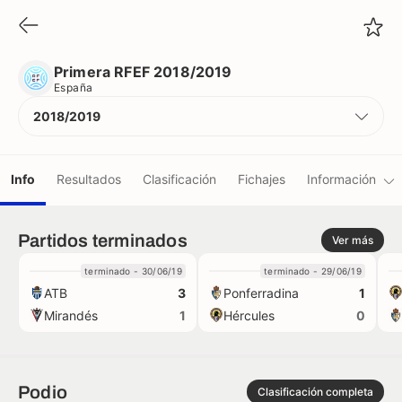
Primera RFEF 2018/2019
España
Primera RFEF 2018/2019
España
2018/2019
Info
Resultados
Clasificación
Fichajes
Información
Equipos
Partidos terminados
Ver más
terminado - 30/06/19
terminado - 29/06/19
Jugadores
ATB
Ponferradina
3
1
Mirandés
Hércules
1
0
Árbitros
Récords
Podio
Clasificación completa