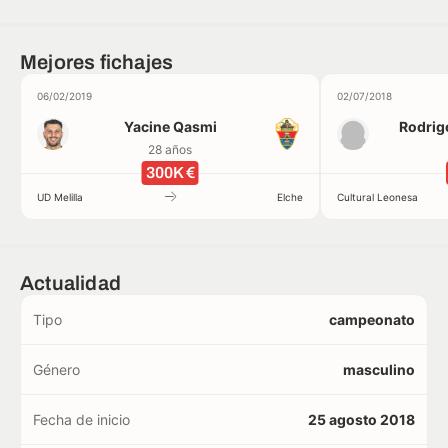
Mejores fichajes
06/02/2019
02/07/2018
Yacine Qasmi
Rodrig
28 años
300K €
UD Melilla
Elche
Cultural Leonesa
Actualidad
Tipo
campeonato
Género
masculino
Fecha de inicio
25 agosto 2018