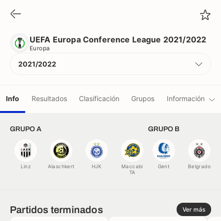
UEFA Europa Conference League 2021/2022
Europa
UEFA Europa Conference League 2021/2022
Europa
2021/2022
Info
Resultados
Clasificación
Grupos
Información
Equipos
GRUPO A
GRUPO B
Árbitros
Linz
Alaschkert
HJK
Maccabi
Gent
Belgrado
TA
Récords
Partidos terminados
Camisetas
Ver más