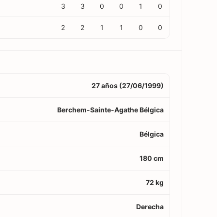
3
3
0
0
1
0
2
2
1
1
0
0
27 años (27/06/1999)
Berchem-Sainte-Agathe Bélgica
Bélgica
180 cm
72 kg
Derecha