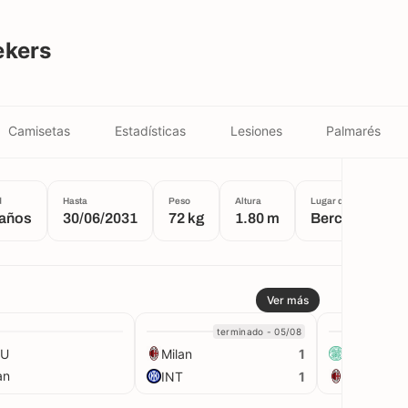
ekers
Camisetas
Estadísticas
Lesiones
Palmarés
d
Hasta
Peso
Altura
Lugar de nacimiento
 años
30/06/2031
72 kg
1.80 m
Berchem-Sain
Ver más
terminado - 05/08
t
U
Milan
Celtic
1
an
INT
Milan
1