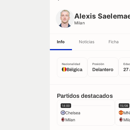
Alexis Saelemaekers
Milan
Alexis Saelema
Milan
Info
Noticias
Ficha
Nacionalidad
Posición
Eda
Bélgica
Delantero
27
Partidos destacados
14:00
15/08
Chelsea
MN
Milan
Mil