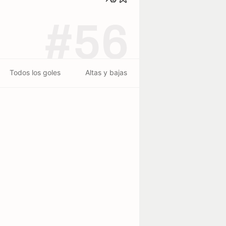
#56
Todos los goles
Altas y bajas
te-Agathe
erminado - 25/07
2
2