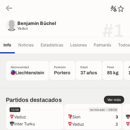
Benjamin Büchel
Vaduz
Benjamin Büchel
#1
Vaduz
Info
Noticias
Estadísticas
Lesiones
Palmarés
Todos 
Nacionalidad
Posición
Edad
Peso
A
Liechtenstein
Portero
37 años
85 kg
Partidos destacados
Ver más
13/08
terminado - 09/08
Vaduz
Sion
3
Inter Turku
Vaduz
2