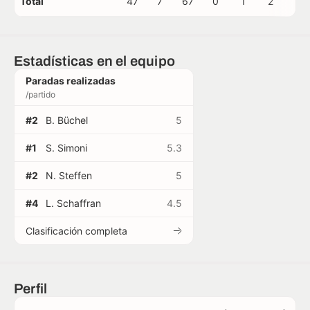
Total
47
7
67
0
1
2
1
Estadísticas en el equipo
Paradas realizadas
/partido
#2
B. Büchel
5
#1
S. Simoni
5.3
#2
N. Steffen
5
#4
L. Schaffran
4.5
Clasificación completa
Perfil