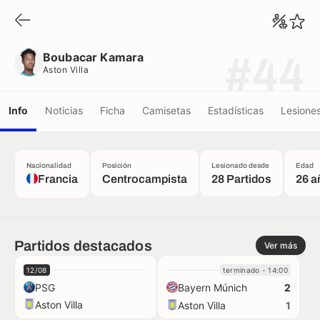
Boubacar Kamara
Aston Villa
Boubacar Kamara
#44
Aston Villa
Info
Noticias
Ficha
Camisetas
Estadísticas
Lesione
Nacionalidad
Posición
Lesionado desde
Edad
Francia
Centrocampista
28 Partidos
26 a
Partidos destacados
Ver más
12/08
terminado - 14:00
PSG
Bayern Múnich
2
Aston Villa
Aston Villa
1