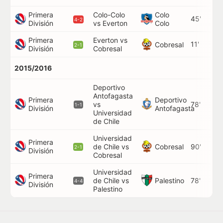
Primera
Colo-Colo
Colo
45'
4-2
División
vs Everton
Colo
Primera
Everton vs
11'
Cobresal
2-1
División
Cobresal
2015/2016
Deportivo
Antofagasta
Primera
Deportivo
vs
78'
1-1
División
Antofagasta
Universidad
de Chile
Universidad
Primera
Cobresal
de Chile vs
90'
2-1
División
Cobresal
Universidad
Primera
Palestino
de Chile vs
78'
4-4
División
Palestino