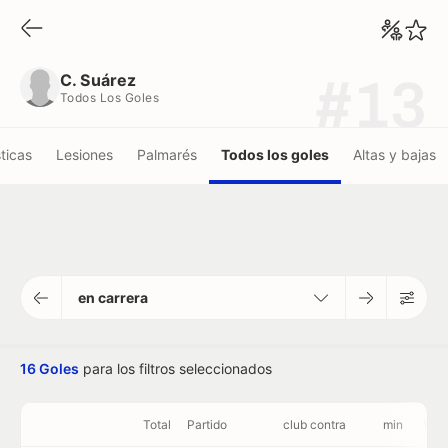
C. Suárez
Todos Los Goles
C. Suárez
#13
Todos Los Goles
ticas
Lesiones
Palmarés
Todos los goles
Altas y bajas
en carrera
16 Goles
para los filtros seleccionados
Total
Partido
club contra
min
Víd