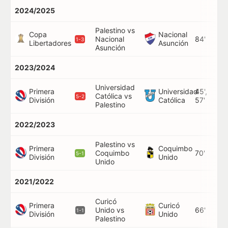
2024/2025
Palestino vs
Copa
Nacional
Nacional
84'
1-3
Libertadores
Asunción
Asunción
2023/2024
Universidad
Primera
Universidad
45',
Católica vs
5-2
División
Católica
57'
Palestino
2022/2023
Palestino vs
Primera
Coquimbo
Coquimbo
70'
5-1
División
Unido
Unido
2021/2022
Curicó
Primera
Curicó
Unido vs
66'
1-1
División
Unido
Palestino