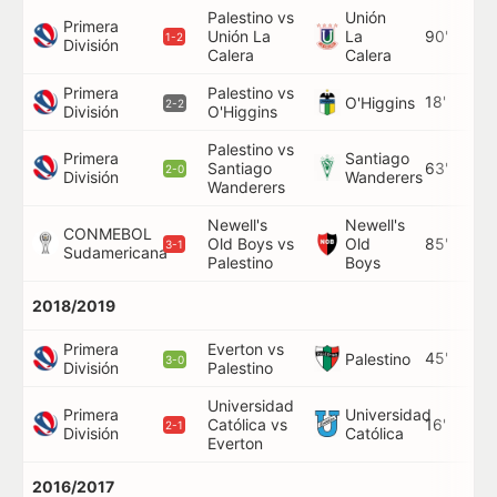
Palestino vs
Unión
Primera
Unión La
La
90'
1-2
División
Calera
Calera
Primera
Palestino vs
18'
O'Higgins
2-2
División
O'Higgins
Palestino vs
Primera
Santiago
Santiago
63'
2-0
División
Wanderers
Wanderers
Newell's
Newell's
CONMEBOL
Old Boys vs
Old
85'
3-1
Sudamericana
Palestino
Boys
2018/2019
Primera
Everton vs
45'
Palestino
3-0
División
Palestino
Universidad
Primera
Universidad
Católica vs
16'
2-1
División
Católica
Everton
2016/2017