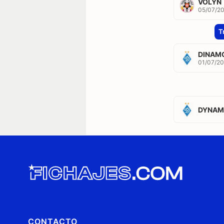
VOLYN
05/07/2
T
DINAM
01/07/20
DYNAMO
CONTACTO