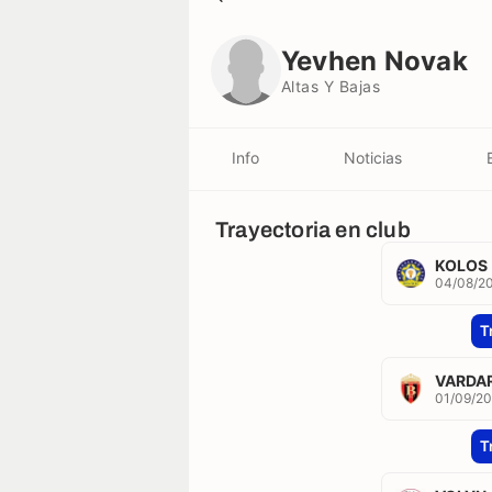
Yevhen Novak
Altas Y Bajas
Yevhen Novak
Altas Y Bajas
Info
Noticias
Trayectoria en club
KOLOS
04/08/2
T
VARDA
01/09/20
T