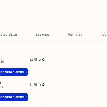
Estadísticas
Lesiones
Palmarés
Tod
13
2
020
raspaso a coste 0
R
11
0
15
raspaso a coste 0