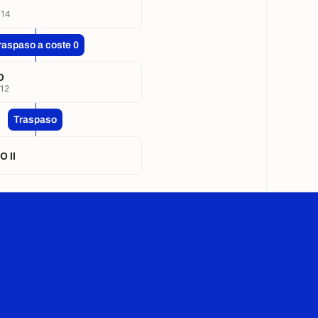
014
raspaso a coste 0
O
12
Traspaso
 II