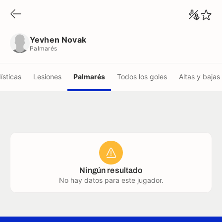
Yevhen Novak
Palmarés
Yevhen Novak
Palmarés
ísticas
Lesiones
Palmarés
Todos los goles
Altas y bajas
Ningún resultado
No hay datos para este jugador.