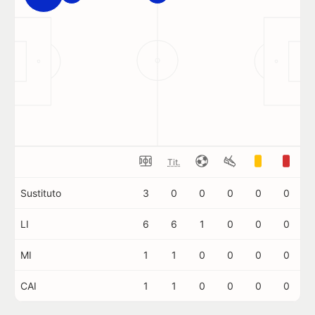
Tit.
Sustituto
3
0
0
0
0
0
LI
6
6
1
0
0
0
MI
1
1
0
0
0
0
CAI
1
1
0
0
0
0