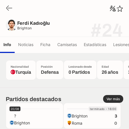
Ferdi Kadıoğlu
Brighton
Ferdi Kadıoğlu
#24
Brighton
Info
Noticias
Ficha
Camisetas
Estadísticas
Lesione
Nacionalidad
Posición
Lesionado desde
Edad
Turquía
Defensa
0 Partidos
26 años
Partidos destacados
Ver más
20/08
terminado - 16:00
?
Brighton
3
Brighton
Roma
0