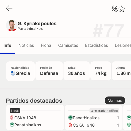
G. Kyriakopoulos
Panathinaikos
G. Kyriakopoulos
#77
Panathinaikos
Info
Noticias
Ficha
Camisetas
Estadísticas
Lesione
Nacionalidad
Posición
Edad
Peso
Altura
Grecia
Defensa
30 años
74 kg
1.86 m
Partidos destacados
Ver más
11/08
terminado - 05/08
CSKA 1948
Panathinaikos
1
Panathinaikos
CSKA 1948
1