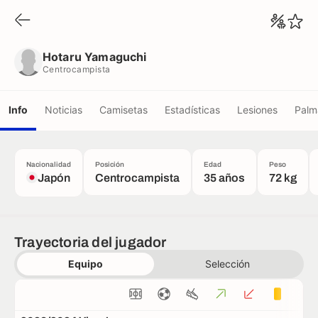
Hotaru Yamaguchi
Centrocampista
Hotaru Yamaguchi
Centrocampista
Info
Noticias
Camisetas
Estadísticas
Lesiones
Palm
Nacionalidad
Posición
Edad
Peso
Japón
Centrocampista
35 años
72 kg
Trayectoria del jugador
Equipo
Selección