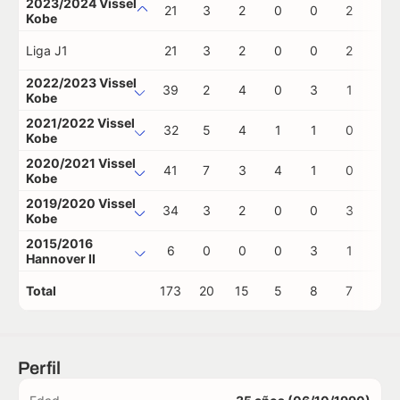
2023/2024 Vissel
21
3
2
0
0
2
0
Kobe
Liga J1
21
3
2
0
0
2
0
2022/2023 Vissel
39
2
4
0
3
1
0
Kobe
2021/2022 Vissel
32
5
4
1
1
0
0
Kobe
2020/2021 Vissel
41
7
3
4
1
0
0
Kobe
2019/2020 Vissel
34
3
2
0
0
3
0
Kobe
2015/2016
6
0
0
0
3
1
0
Hannover II
Total
173
20
15
5
8
7
0
Perfil