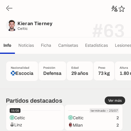
Kieran Tierney
Celtic
Kieran Tierney
#63
Celtic
Info
Noticias
Ficha
Camisetas
Estadísticas
Lesione
Nacionalidad
Posición
Edad
Peso
Altura
Escocia
Defensa
29 años
73 kg
1.80
Partidos destacados
Ver más
19/08
terminado - 25/07
Celtic
Celtic
2
Linz
Milan
2