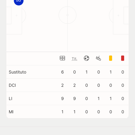
DCI
Tit.
Sustituto
6
0
1
0
1
0
DCI
2
2
0
0
0
0
LI
9
9
0
1
1
0
MI
1
1
0
0
0
0