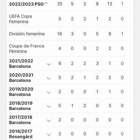
25
5
2
8
13
1
0
2022/2023 PSG
UEFA Copa
5
2
2
1
2
0
0
Femenina
División femenina
16
3
0
5
9
1
0
Coupe de France
4
0
0
2
2
0
0
Féminine
2021/2022
6
2
2
3
1
0
0
Barcelona
2020/2021
5
2
1
2
2
0
0
Barcelona
2019/2020
2
0
0
1
1
0
0
Barcelona
2018/2019
5
1
2
0
3
0
0
Barcelona
2017/2018
2
0
0
0
0
0
0
Barcelona
2016/2017
2
0
0
0
0
0
0
Rosengård