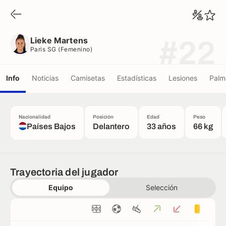
Lieke Martens
Paris SG (femenino)
Lieke Martens
#22
Paris SG (femenino)
Info
Noticias
Camisetas
Estadísticas
Lesiones
Palm
Nacionalidad
Posición
Edad
Peso
Países Bajos
Delantero
33 años
66 kg
Trayectoria del jugador
Equipo
Selección