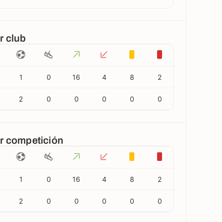
r club
1
0
16
4
8
2
2
0
0
0
0
0
or competición
1
0
16
4
8
2
2
0
0
0
0
0