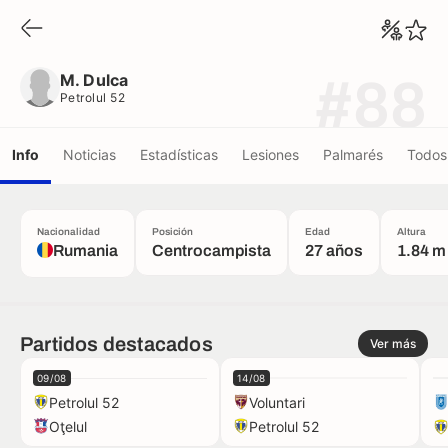
M. Dulca
Petrolul 52
M. Dulca
#88
Petrolul 52
Info
Noticias
Estadísticas
Lesiones
Palmarés
Todos 
Nacionalidad
Posición
Edad
Altura
Rumania
Centrocampista
27 años
1.84 m
Partidos destacados
Ver más
09/08
14/08
Petrolul 52
Voluntari
Oţelul
Petrolul 52