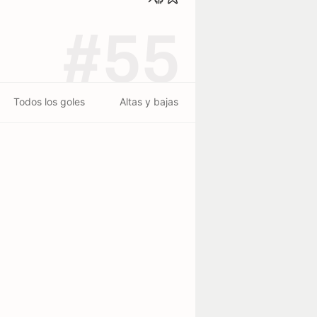
#55
Todos los goles
Altas y bajas
ltura
Lugar de nacimiento
1.82 m
Kinshasa
erminado - 06/08
terminado - 30/07
Anderlecht
0
3
Hammarby
1
1