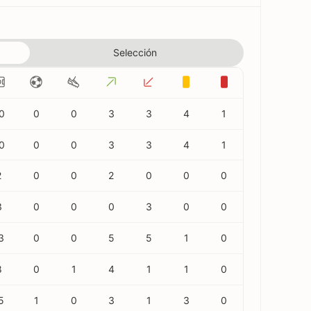
Selección
0
0
0
3
3
4
1
0
0
0
3
3
4
1
2
0
0
2
0
0
0
3
0
0
0
3
0
0
3
0
0
5
5
1
0
8
0
1
4
1
1
0
5
1
0
3
1
3
0