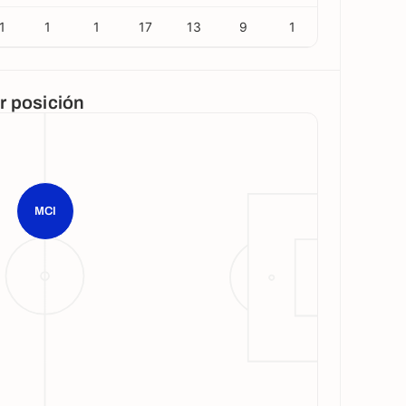
1
1
1
17
13
9
1
or posición
MCI