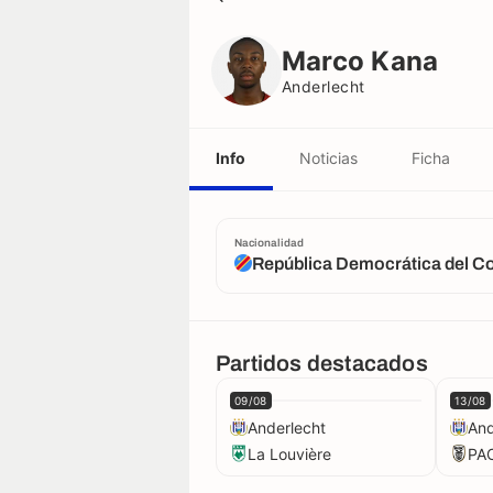
Marco Kana
Anderlecht
Marco Kana
Anderlecht
Info
Noticias
Ficha
Nacionalidad
República Democrática del C
Partidos destacados
09/08
13/08
Anderlecht
And
La Louvière
PA