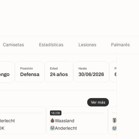
Camisetas
Estadísticas
Lesiones
Palmarés
Posición
Edad
Hasta
Peso
A
ongo
Defensa
24 años
30/06/2026
62 kg
Ver más
16/08
t
erlecht
Waasland
PAOK
OK
Anderlecht
Anderlecht