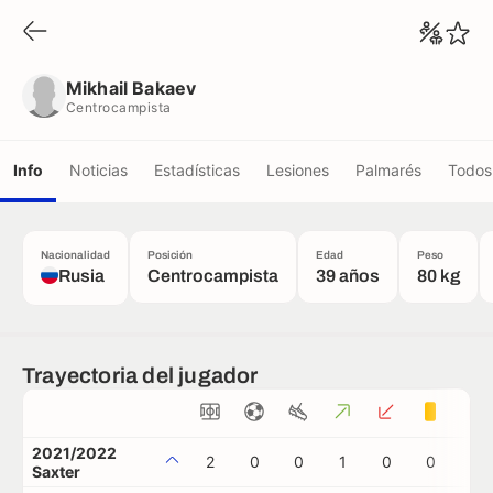
Mikhail Bakaev
Centrocampista
Mikhail Bakaev
Centrocampista
Info
Noticias
Estadísticas
Lesiones
Palmarés
Todos 
Nacionalidad
Posición
Edad
Peso
Rusia
Centrocampista
39 años
80 kg
Trayectoria del jugador
2021/2022
2
0
0
1
0
0
0
Saxter