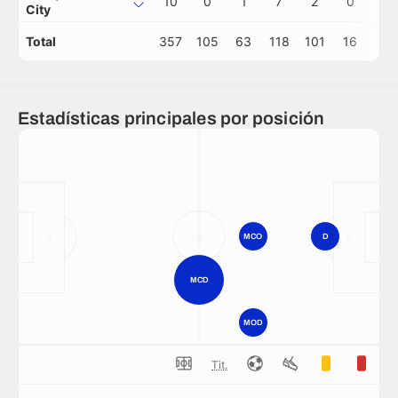
10
0
1
7
2
0
0
City
Total
357
105
63
118
101
16
1
Estadísticas principales por posición
MCO
D
MCD
MOD
Tit.