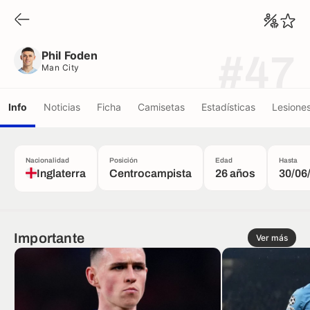
Phil Foden
Man City
Phil Foden
#47
Man City
Info
Noticias
Ficha
Camisetas
Estadísticas
Lesione
Nacionalidad
Posición
Edad
Hasta
Inglaterra
Centrocampista
26 años
30/06
Importante
Ver más