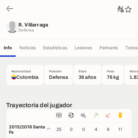
R. Villarraga
Defensa
R. Villarraga
Defensa
Info
Noticias
Estadísticas
Lesiones
Palmarés
Todos 
Nacionalidad
Posición
Edad
Peso
Altur
Colombia
Defensa
36 años
76 kg
1.8
Trayectoria del jugador
2015/2016 Santa
25
0
0
4
6
11
0
Fe