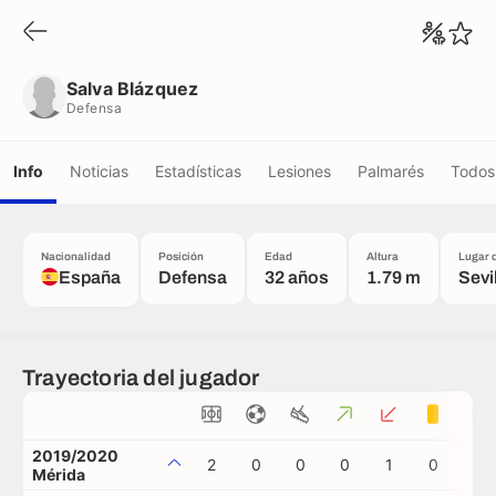
Salva Blázquez
Defensa
Salva Blázquez
Defensa
Info
Noticias
Estadísticas
Lesiones
Palmarés
Todos 
Nacionalidad
Posición
Edad
Altura
Lugar 
España
Defensa
32 años
1.79 m
Sevi
Trayectoria del jugador
2019/2020
2
0
0
0
1
0
0
Mérida