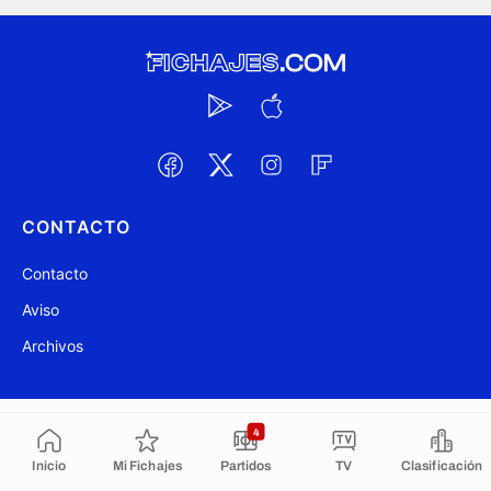
CONTACTO
Contacto
Aviso
Archivos
@ Fichajes.com 2007-2026
Actualizado a las 03:16
4
Copiado al portapapeles
Inicio
Mi Fichajes
Partidos
TV
Clasificación