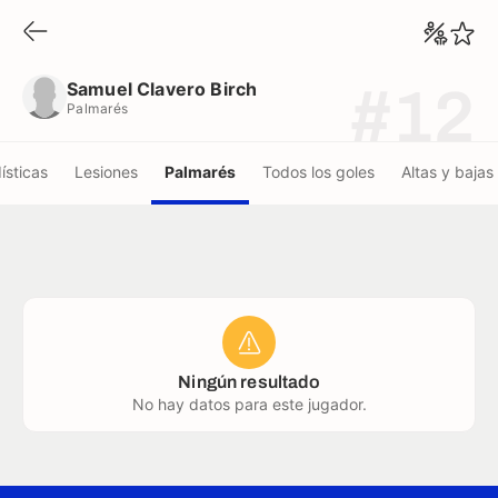
Samuel Clavero Birch
Palmarés
Samuel Clavero Birch
#12
Palmarés
ísticas
Lesiones
Palmarés
Todos los goles
Altas y bajas
Ningún resultado
No hay datos para este jugador.