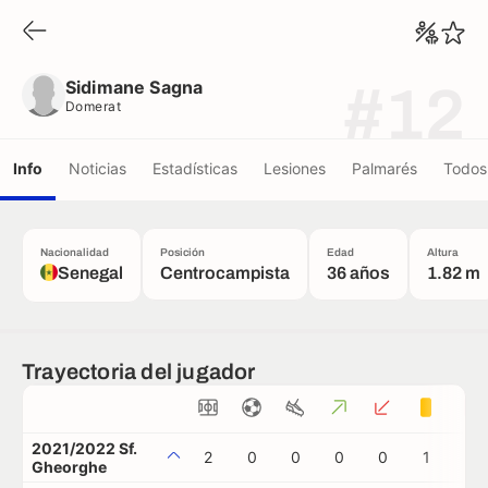
Sidimane Sagna
Domerat
Sidimane Sagna
#12
Domerat
Info
Noticias
Estadísticas
Lesiones
Palmarés
Todos 
Nacionalidad
Posición
Edad
Altura
Senegal
Centrocampista
36 años
1.82 m
Trayectoria del jugador
2021/2022 Sf.
2
0
0
0
0
1
0
Gheorghe