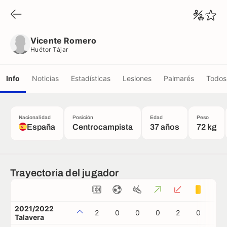
Vicente Romero
Huétor Tájar
Vicente Romero
Huétor Tájar
Info
Noticias
Estadísticas
Lesiones
Palmarés
Todos 
Nacionalidad
Posición
Edad
Peso
España
Centrocampista
37 años
72 kg
Trayectoria del jugador
2021/2022
2
0
0
0
2
0
0
Talavera