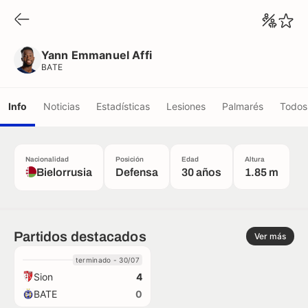
Yann Emmanuel Affi
BATE
Yann Emmanuel Affi
BATE
Info
Noticias
Estadísticas
Lesiones
Palmarés
Todos 
Nacionalidad
Posición
Edad
Altura
Bielorrusia
Defensa
30 años
1.85 m
Partidos destacados
Ver más
terminado - 30/07
Sion
4
BATE
0