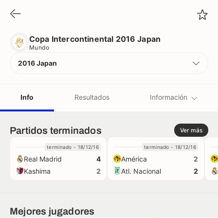
Copa Intercontinental 2016 Japan
Mundo
Copa Intercontinental 2016 Japan
Mundo
2016 Japan
Info
Resultados
Información
Equipos
Partidos terminados
Ver más
terminado - 18/12/16
terminado - 18/12/16
Árbitros
Real Madrid
América
4
2
Kashima
Atl. Nacional
2
2
Récords
Camisetas
Mejores jugadores