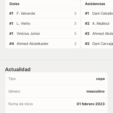
Goles
Asistencias
#1
F. Valverde
3
#1
Dani Ceball
#1
L. Vietto
3
#2
A. Maâloul
#1
Vinícius Júnior
3
#2
Ahmed Abde
#4
Ahmed Abdelkader
2
#2
Dani Carvaja
Actualidad
Tipo
copa
Género
masculino
Fecha de inicio
01 febrero 2023