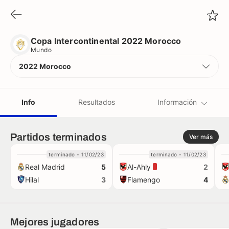
Copa Intercontinental 2022 Morocco
Mundo
Copa Intercontinental 2022 Morocco
Mundo
2022 Morocco
Info
Resultados
Información
Equipos
Partidos terminados
Ver más
terminado - 11/02/23
terminado - 11/02/23
Árbitros
Real Madrid
Al-Ahly
5
2
Hilal
Flamengo
3
4
Récords
Camisetas
Mejores jugadores