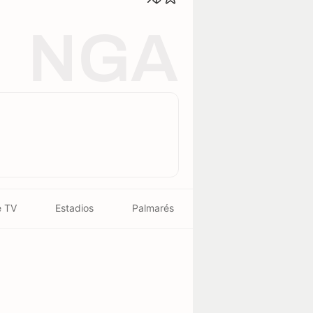
NGA
e TV
Estadios
Palmarés