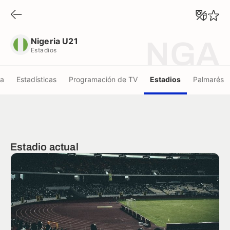
Nigeria U21
Estadios
Nigeria U21
NGA
Estadios
la
Estadísticas
Programación de TV
Estadios
Palmarés
Estadio actual