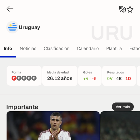
Uruguay
URU
Uruguay
Info
Noticias
Clasificación
Calendario
Plantilla
Estad
Forma
Media de edad
Goles
Resultados
26.12 años
D
E
E
E
E
+4
-5
0V
4E
1D
Importante
Ver más