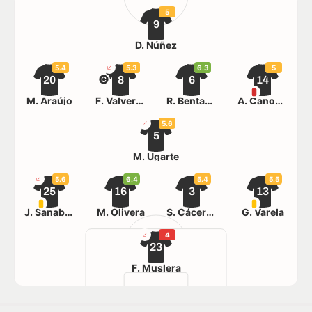
5
9
D. Núñez
5.4
5.3
6.3
5
20
8
6
14
M. Araújo
F. Valverde
R. Bentancur
A. Canobbio
5.6
5
M. Ugarte
5.6
6.4
5.4
5.5
25
16
3
13
J. Sanabria
M. Olivera
S. Cáceres
G. Varela
4
23
F. Muslera