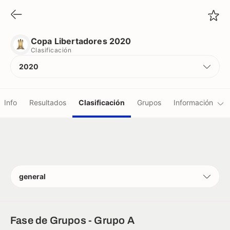
Copa Libertadores 2020
Clasificación
Copa Libertadores 2020
Clasificación
2020
Info
Resultados
Clasificación
Grupos
Información
Equipos
Árbitros
general
Récords
Camisetas
Fase de Grupos - Grupo A