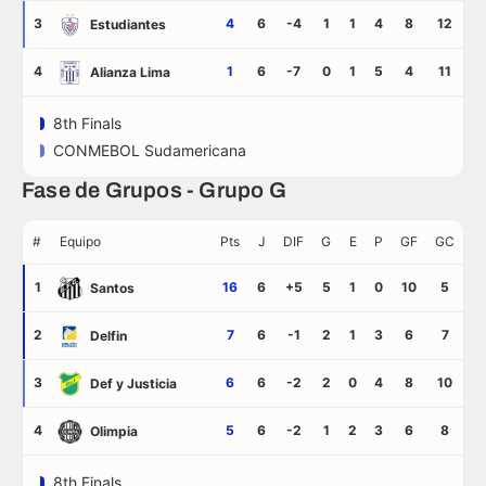
3
4
6
-4
1
1
4
8
12
Estudiantes
4
1
6
-7
0
1
5
4
11
Alianza Lima
8th Finals
CONMEBOL Sudamericana
Fase de Grupos - Grupo G
#
Equipo
Pts
J
DIF
G
E
P
GF
GC
1
16
6
+5
5
1
0
10
5
Santos
2
7
6
-1
2
1
3
6
7
Delfin
3
6
6
-2
2
0
4
8
10
Def y Justicia
4
5
6
-2
1
2
3
6
8
Olimpia
8th Finals