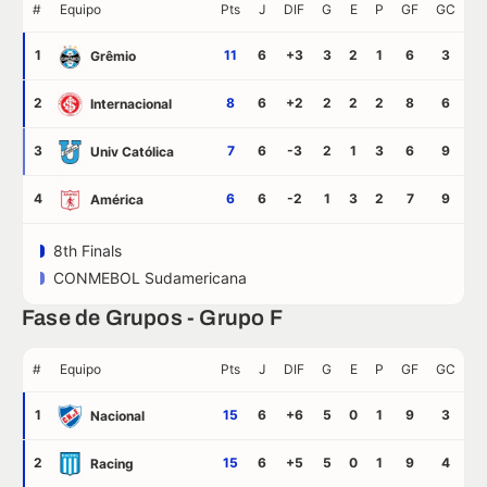
#
Equipo
Pts
J
DIF
G
E
P
GF
GC
1
11
6
+3
3
2
1
6
3
Grêmio
2
8
6
+2
2
2
2
8
6
Internacional
3
7
6
-3
2
1
3
6
9
Univ Católica
4
6
6
-2
1
3
2
7
9
América
8th Finals
CONMEBOL Sudamericana
Fase de Grupos - Grupo F
#
Equipo
Pts
J
DIF
G
E
P
GF
GC
1
15
6
+6
5
0
1
9
3
Nacional
2
15
6
+5
5
0
1
9
4
Racing