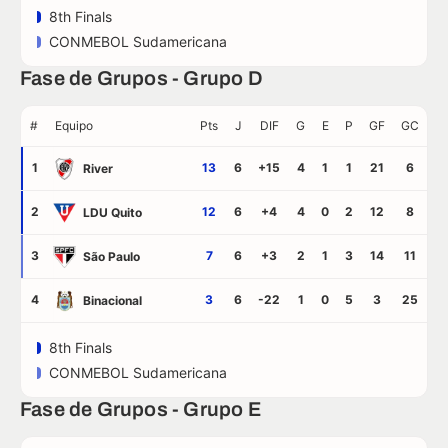
8th Finals
CONMEBOL Sudamericana
Fase de Grupos - Grupo D
#
Equipo
Pts
J
DIF
G
E
P
GF
GC
1
13
6
+15
4
1
1
21
6
River
2
12
6
+4
4
0
2
12
8
LDU Quito
3
7
6
+3
2
1
3
14
11
São Paulo
4
3
6
-22
1
0
5
3
25
Binacional
8th Finals
CONMEBOL Sudamericana
Fase de Grupos - Grupo E