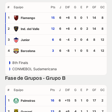
#
Equipo
Pts
J
DIF
G
E
P
GF
GC
1
15
6
+6
5
0
1
14
8
Flamengo
2
12
6
+6
4
0
2
14
8
Ind. del Valle
3
6
6
-4
2
0
4
8
12
Junior
4
3
6
-8
1
0
5
4
12
Barcelona
8th Finals
CONMEBOL Sudamericana
Fase de Grupos - Grupo B
#
Equipo
Pts
J
DIF
G
E
P
GF
GC
1
16
6
+15
5
1
0
17
2
Palmeiras
2
13
6
+6
4
1
1
13
7
Guaraní