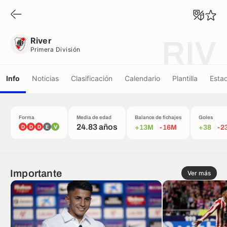
River
Primera División
River
RIV
Primera División
Info
Noticias
Clasificación
Calendario
Plantilla
Estad
Forma
Media de edad
Balance de fichajes
Goles
24.83 años
D
D
D
E
V
+13M
-16M
+38
-2
Importante
Ver más