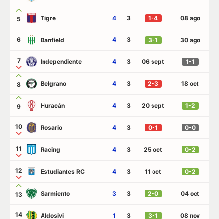
Tigre
4
3
1-4
08 ago
5
6
4
3
Banfield
3-1
30 ago
7
Independiente
4
3
06 sept
1-1
Belgrano
4
3
2-3
18 oct
8
Huracán
4
3
20 sept
1-2
9
10
Rosario
4
3
0-1
0-0
11
Racing
4
3
25 oct
0-2
12
Estudiantes RC
4
3
11 oct
0-2
Sarmiento
3
3
2-0
04 oct
13
14
Aldosivi
1
3
3-1
08 nov