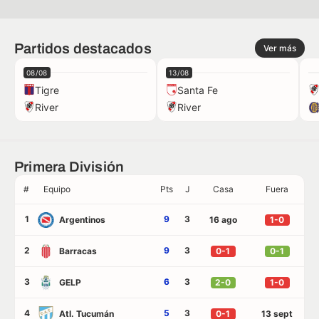
Partidos destacados
Ver más
08/08
13/08
Tigre
Santa Fe
River
River
Primera División
#
Equipo
Pts
J
Casa
Fuera
1
9
3
Argentinos
16 ago
1-0
2
9
3
Barracas
0-1
0-1
3
6
3
GELP
2-0
1-0
4
5
3
Atl. Tucumán
0-1
13 sept