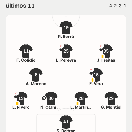
últimos 11
4-2-3-1
19
R. Borré
11
25
35
F. Colidio
L. Pereyra
J. Freitas
6
15
A. Moreno
F. Vera
13
30
28
29
L. Rivero
N. Otamendi
L. Martínez Quarta
G. Montiel
41
S. Beltrán