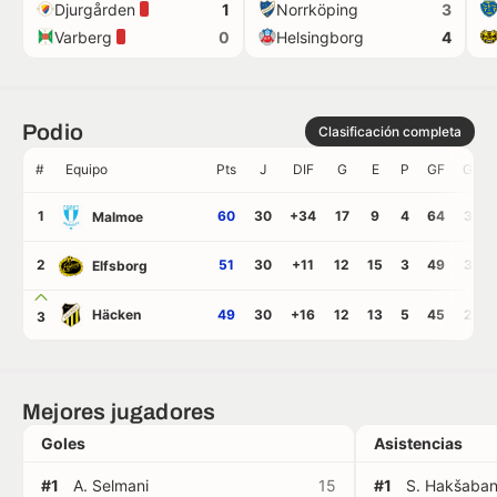
Djurgården
Norrköping
1
3
Varberg
Helsingborg
0
4
Podio
Clasificación completa
#
Equipo
Pts
J
DIF
G
E
P
GF
GC
1
60
30
+34
17
9
4
64
30
Malmoe
2
51
30
+11
12
15
3
49
38
Elfsborg
Häcken
49
30
+16
12
13
5
45
29
3
Mejores jugadores
Goles
Asistencias
#1
A. Selmani
15
#1
S. Hakšaban