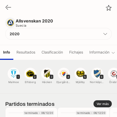
Allsvenskan 2020
Suecia
Allsvenskan 2020
Suecia
2020
Info
Resultados
Clasificación
Fichajes
Información
Equipos
1
2
3
4
5
6
Jugadores
Malmoe
Elfsborg
Häcken
Djurgården
Mjällby
Norrköping
Öreb
Árbitros
Partidos terminados
Ver más
Récords
terminado - 06/12/20
terminado - 06/12/20