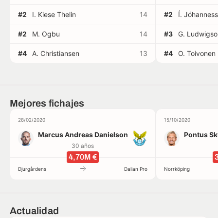
#2
I. Kiese Thelin
14
#2
Í. Jóhannes
#2
M. Ogbu
14
#3
G. Ludwigso
#4
A. Christiansen
13
#4
O. Toivonen
Mejores fichajes
28/02/2020
15/10/2020
Marcus Andreas Danielson
Pontus Sk
30 años
4,70M €
Djurgårdens
Dalian Pro
Norrköping
Actualidad